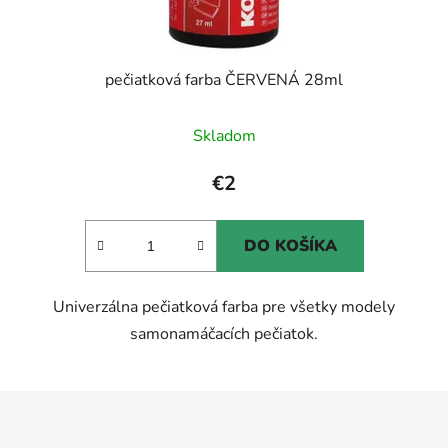
pečiatková farba ČERVENÁ 28ml
Skladom
€2
DO KOŠÍKA
Univerzálna pečiatková farba pre všetky modely
samonamáčacích pečiatok.
Z
á