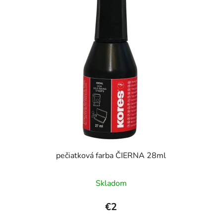
pečiatková farba ČIERNA 28ml
Priemerné
Skladom
hodnotenie
produktu
€2
je