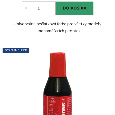
5,0
DO KOŠÍKA
z
5
Univerzálna pečiatková farba pre všetky modely
hviezdičiek.
samonamáčacích pečiatok.
POSIELAME HNEĎ