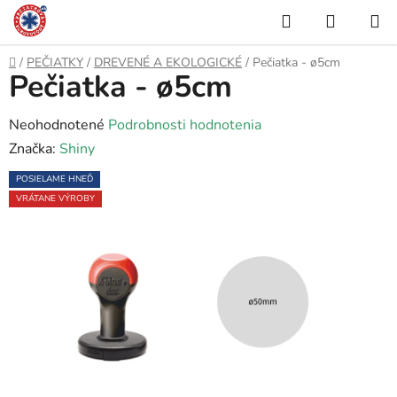
Prejsť
Hľadať
NÁKUP
na
KOŠÍK
obsah
Domov
/
PEČIATKY
/
DREVENÉ A EKOLOGICKÉ
/
Pečiatka - ø5cm
Pečiatka - ø5cm
Priemerné
Neohodnotené
Podrobnosti hodnotenia
hodnotenie
Značka:
Shiny
produktu
POSIELAME HNEĎ
je
VRÁTANE VÝROBY
0,0
z
5
hviezdičiek.