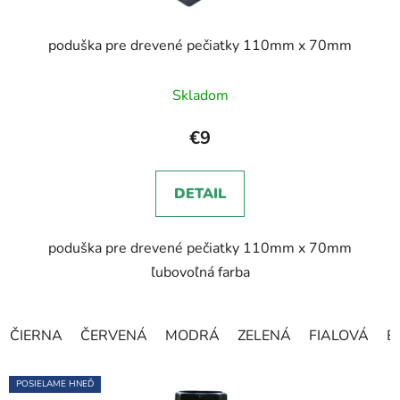
poduška pre drevené pečiatky 110mm x 70mm
Skladom
€9
DETAIL
poduška pre drevené pečiatky 110mm x 70mm
ľubovoľná farba
ČIERNA
ČERVENÁ
MODRÁ
ZELENÁ
FIALOVÁ
B
POSIELAME HNEĎ