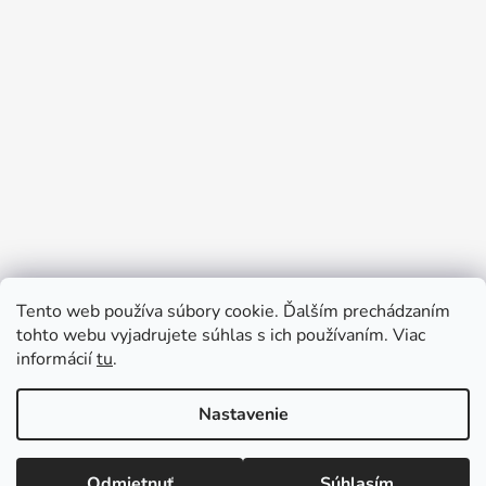
Tento web používa súbory cookie. Ďalším prechádzaním
tohto webu vyjadrujete súhlas s ich používaním. Viac
informácií
tu
.
Nastavenie
★ U NÁS NENÁJDETE ŽIADNE absurdné ALEBO
Vytvoril Shoptet
SKRYTÉ PRÍPLATKY - CENY SÚ KONEČNÉ ★
Copyright 2026
Pečiatková pohotovosť - najlacnejsie
Expedujeme DENNE - ZĽAVY UŽ OD DVOCH KUSOV
Odmietnuť
Súhlasím