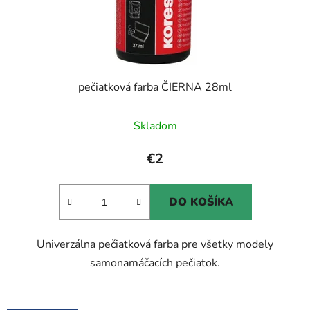
pečiatková farba ČIERNA 28ml
Priemerné
Skladom
hodnotenie
produktu
€2
je
5,0
DO KOŠÍKA
z
5
Univerzálna pečiatková farba pre všetky modely
hviezdičiek.
samonamáčacích pečiatok.