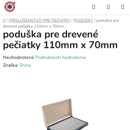
Prejsť
Hľadať
NÁKUP
na
KOŠÍK
obsah
Domov
/
PRÍSLUŠENSTVO PRE PEČIATKY
/
PODUŠKY
/
poduška pre
drevené pečiatky 110mm x 70mm
poduška pre drevené
pečiatky 110mm x 70mm
Priemerné
Neohodnotené
Podrobnosti hodnotenia
hodnotenie
Značka:
Shiny
produktu
je
0,0
z
5
hviezdičiek.