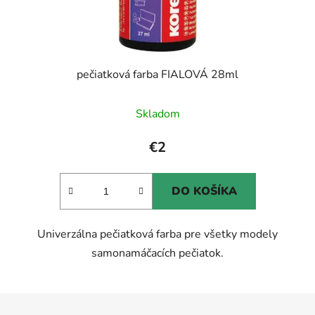
pečiatková farba FIALOVÁ 28ml
Skladom
€2
DO KOŠÍKA
Univerzálna pečiatková farba pre všetky modely
samonamáčacích pečiatok.
Z