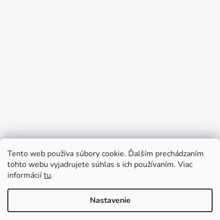
Tento web používa súbory cookie. Ďalším prechádzaním
tohto webu vyjadrujete súhlas s ich používaním. Viac
informácií
tu
.
Nastavenie
★ U NÁS NENÁJDETE ŽIADNE absurdné ALEBO
Vytvoril Shoptet
SKRYTÉ PRÍPLATKY - CENY SÚ KONEČNÉ ★