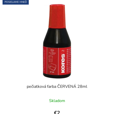
POSIELAME HNEĎ
pečiatková farba ČERVENÁ 28ml
Skladom
€2