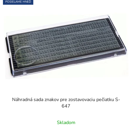
POSIELAME HNEĎ
Náhradná sada znakov pre zostavovaciu pečiatku S-
647
Priemerné
Skladom
hodnotenie