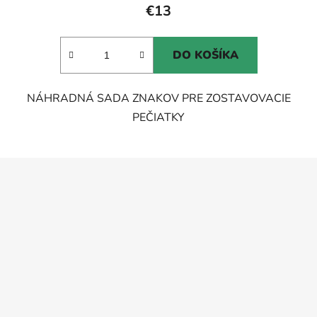
produktu
€13
je
5,0
DO KOŠÍKA
z
5
NÁHRADNÁ SADA ZNAKOV PRE ZOSTAVOVACIE
hviezdičiek.
PEČIATKY
Z
á
p
ä
t
i
e