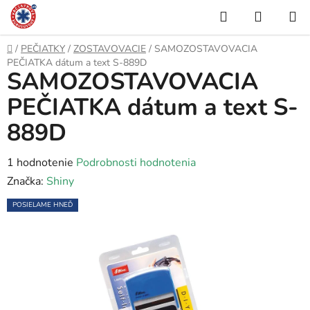
Prejsť
Hľadať
NÁKUP
na
KOŠÍK
obsah
Domov
/
PEČIATKY
/
ZOSTAVOVACIE
/
SAMOZOSTAVOVACIA
PEČIATKA dátum a text S-889D
SAMOZOSTAVOVACIA
PEČIATKA dátum a text S-
889D
Priemerné
1 hodnotenie
Podrobnosti hodnotenia
hodnotenie
Značka:
Shiny
produktu
POSIELAME HNEĎ
je
5,0
z
5
hviezdičiek.