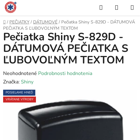
Prejsť
Hľadať
NÁKUP
na
KOŠÍK
obsah
Domov
/
PEČIATKY
/
DÁTUMOVÉ
/
Pečiatka Shiny S-829D - DÁTUMOVÁ
PEČIATKA S ĽUBOVOĽNÝM TEXTOM
Pečiatka Shiny S-829D -
DÁTUMOVÁ PEČIATKA S
ĽUBOVOĽNÝM TEXTOM
Priemerné
Neohodnotené
Podrobnosti hodnotenia
hodnotenie
Značka:
Shiny
produktu
POSIELAME HNEĎ
je
VRÁTANE VÝROBY
0,0
z
5
hviezdičiek.