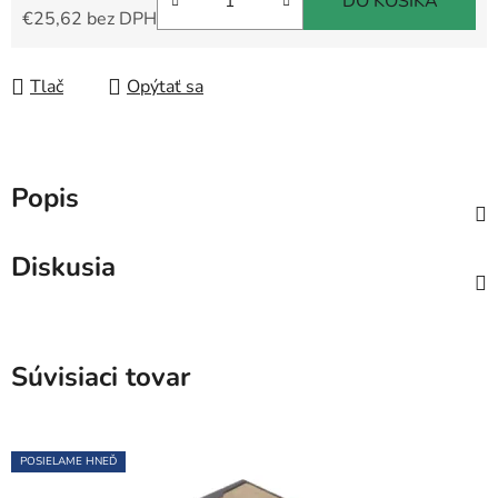
DO KOŠÍKA
€25,62 bez DPH
Jednotková cena:
Tlač
Opýtať sa
Popis
Diskusia
Súvisiaci tovar
POSIELAME HNEĎ