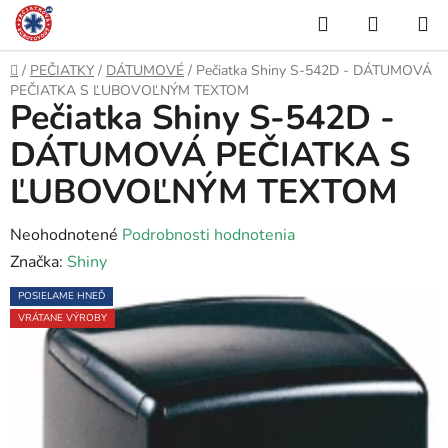
Prejsť
Hľadať
NÁKUP
na
KOŠÍK
obsah
Domov
/
PEČIATKY
/
DÁTUMOVÉ
/
Pečiatka Shiny S-542D - DÁTUMOVÁ
PEČIATKA S ĽUBOVOĽNÝM TEXTOM
Pečiatka Shiny S-542D -
DÁTUMOVÁ PEČIATKA S
ĽUBOVOĽNÝM TEXTOM
Priemerné
Neohodnotené
Podrobnosti hodnotenia
hodnotenie
Značka:
Shiny
produktu
POSIELAME HNEĎ
je
VRÁTANE VÝROBY
0,0
z
5
hviezdičiek.