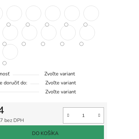
iek.
nosť
Zvoľte variant
 doručiť do:
Zvoľte variant
Zvoľte variant
4
7 bez DPH
tková cena:
DO KOŠÍKA