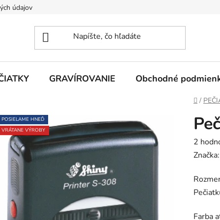
ých údajov
ČIATKY
GRAVÍROVANIE
Obchodné podmien
Domov
/
PEČI
Peč
POSIELAME HNEĎ
VRÁTANE VÝROBY
Prieme
2 hodn
hodnot
Značka
produk
Rozmer
je
Pečiat
5,0
z
Farba 