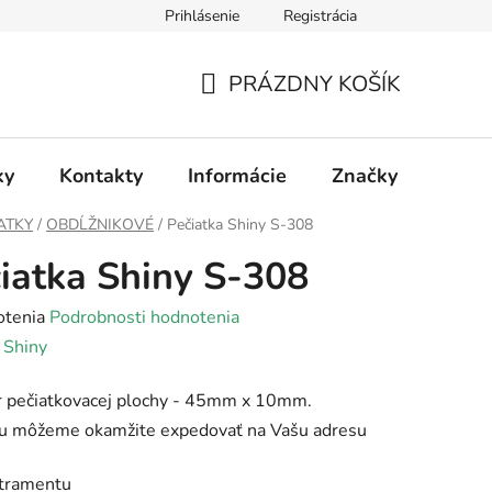
Prihlásenie
Registrácia
PRÁZDNY KOŠÍK
NÁKUPNÝ
KOŠÍK
ky
Kontakty
Informácie
Značky
ATKY
/
OBDĹŽNIKOVÉ
/
Pečiatka Shiny S-308
iatka Shiny S-308
rné
otenia
Podrobnosti hodnotenia
enie
:
Shiny
tu
 pečiatkovacej plochy - 45mm x 10mm.
ku môžeme okamžite expedovať na Vašu adresu
atramentu