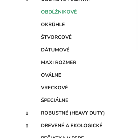
e
l
g
OBDĹŽNIKOVÉ
ó
r
OKRÚHLE
i
e
ŠTVORCOVÉ
DÁTUMOVÉ
MAXI ROZMER
OVÁLNE
VRECKOVÉ
ŠPECIÁLNE
ROBUSTNÉ (HEAVY DUTY)
DREVENÉ A EKOLOGICKÉ