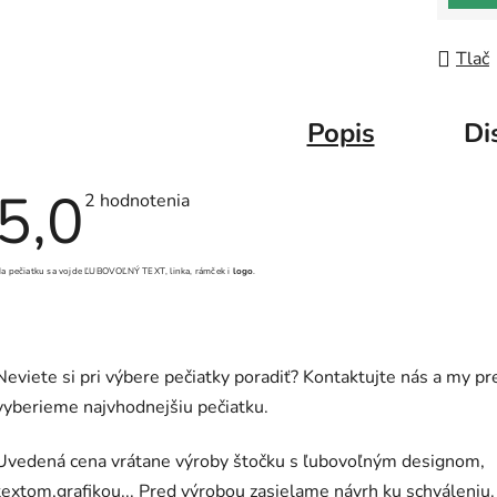
Tlač
Popis
Di
5,0
Priemerné
2 hodnotenia
hodnotenie
produktu
je
5,0
a pečiatku sa vojde ĽUBOVOĽNÝ TEXT, linka, rámček i
logo
.
z
5
hviezdičiek.
Neviete si pri výbere pečiatky poradiť? Kontaktujte nás a my pr
vyberieme najvhodnejšiu pečiatku.
Uvedená cena vrátane výroby štočku s ľubovoľným designom,
textom,grafikou... Pred výrobou zasielame návrh ku schváleniu.