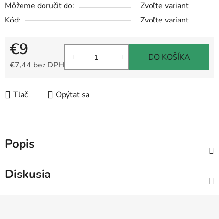
Môžeme doručiť do:
Zvoľte variant
Kód:
Zvoľte variant
€9
DO KOŠÍKA
€7,44 bez DPH
Jednotková cena:
Tlač
Opýtať sa
Popis
Diskusia
Z
á