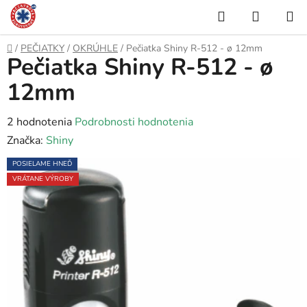
Prejsť
Hľadať
NÁKUP
na
KOŠÍK
obsah
Domov
/
PEČIATKY
/
OKRÚHLE
/
Pečiatka Shiny R-512 - ø 12mm
Pečiatka Shiny R-512 - ø
12mm
Priemerné
2 hodnotenia
Podrobnosti hodnotenia
hodnotenie
Značka:
Shiny
produktu
POSIELAME HNEĎ
je
VRÁTANE VÝROBY
5,0
z
5
hviezdičiek.