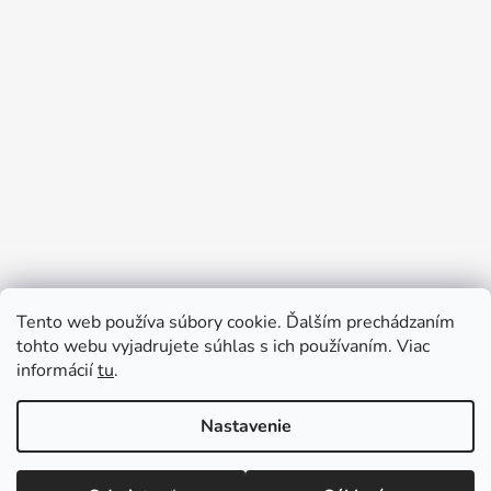
Tento web používa súbory cookie. Ďalším prechádzaním
tohto webu vyjadrujete súhlas s ich používaním. Viac
informácií
tu
.
Nastavenie
★ U NÁS NENÁJDETE ŽIADNE absurdné ALEBO
Vytvoril Shoptet
SKRYTÉ PRÍPLATKY - CENY SÚ KONEČNÉ ★
Copyright 2026
Pečiatková pohotovosť - najlacnejsie
Expedujeme DENNE - ZĽAVY UŽ OD DVOCH KUSOV