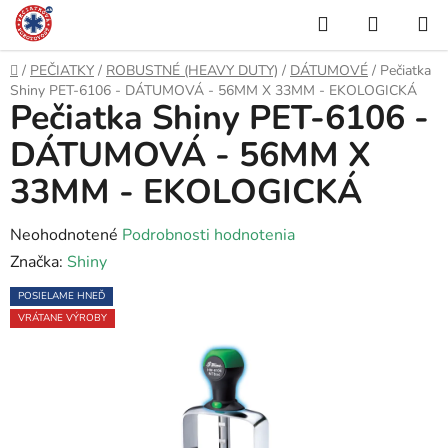
Prejsť
Hľadať
NÁKUP
na
KOŠÍK
obsah
Domov
/
PEČIATKY
/
ROBUSTNÉ (HEAVY DUTY)
/
DÁTUMOVÉ
/
Pečiatka
Shiny PET-6106 - DÁTUMOVÁ - 56MM X 33MM - EKOLOGICKÁ
Pečiatka Shiny PET-6106 -
DÁTUMOVÁ - 56MM X
33MM - EKOLOGICKÁ
Priemerné
Neohodnotené
Podrobnosti hodnotenia
hodnotenie
Značka:
Shiny
produktu
POSIELAME HNEĎ
je
VRÁTANE VÝROBY
0,0
z
5
hviezdičiek.