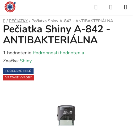
Prejsť
Hľadať
NÁKUP
na
KOŠÍK
obsah
Domov
/
PEČIATKY
/
Pečiatka Shiny A-842 - ANTIBAKTERIÁLNA
Pečiatka Shiny A-842 -
ANTIBAKTERIÁLNA
Priemerné
1 hodnotenie
Podrobnosti hodnotenia
hodnotenie
Značka:
Shiny
produktu
POSIELAME HNEĎ
je
VRÁTANE VÝROBY
5,0
z
5
hviezdičiek.