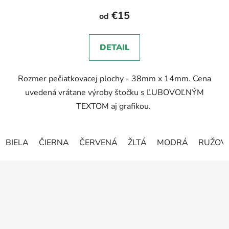
produktu
€15
od
je
5,0
DETAIL
z
5
Rozmer pečiatkovacej plochy - 38mm x 14mm. Cena
hviezdičiek.
uvedená vrátane výroby štočku s ĽUBOVOĽNÝM
TEXTOM aj grafikou.
BIELA
ČIERNA
ČERVENÁ
ŽLTÁ
MODRÁ
RUŽOV
Z
á
p
ä
t