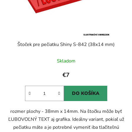
Štoček pre pečiatku Shiny S-842 (38x14 mm)
Priemerné
Skladom
hodnotenie
produktu
€7
je
5,0
DO KOŠÍKA
z
5
rozmer plochy - 38mm x 14mm. Na štočku môže byť
hviezdičiek.
ĽUBOVOĽNÝ TEXT aj grafika. Ideálny variant, pokiaľ už
pečiatku máte a je potrebné vymeniť iba tlačiteľnú