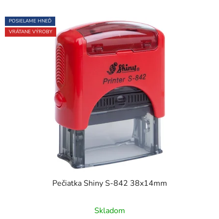
POSIELAME HNEĎ
VRÁTANE VÝROBY
Pečiatka Shiny S-842 38x14mm
Priemerné
Skladom
hodnotenie