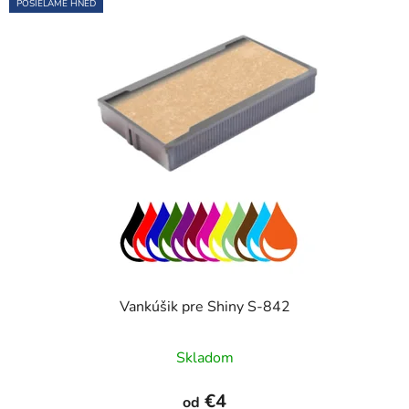
POSIELAME HNEĎ
Vankúšik pre Shiny S-842
Priemerné
Skladom
hodnotenie
produktu
€4
od