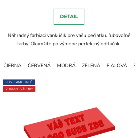
je
5,0
DETAIL
z
5
Náhradný farbiaci vankúšik pre vašu pečiatku. ľubovoľné
hviezdičiek.
farby. Okamžite po výmene perfektný odtlačok.
ČIERNA
ČERVENÁ
MODRÁ
ZELENÁ
FIALOVÁ
B
POSIELAME HNEĎ
VRÁTANE VÝROBY