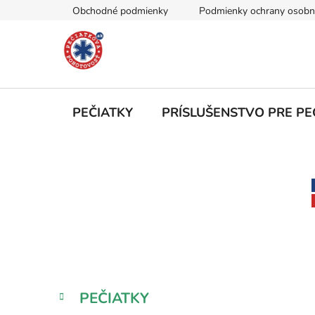
Prejsť
Obchodné podmienky
Podmienky ochrany osobn
na
obsah
PEČIATKY
PRÍSLUŠENSTVO PRE PE
B
o
č
n
ý
p
a
K
Preskočiť
PEČIATKY
n
a
kategórie