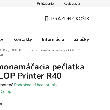
Prihlásenie
Registrácia
PRÁZDNY KOŠÍK
NÁKUPNÝ
KOŠÍK
ky
Kontakty
Informácie
Značky
ATKY
/
OKRÚHLE
/
Samonamáčacia pečiatka COLOP
R40
monamáčacia pečiatka
OP Printer R40
rné
notené
Podrobnosti hodnotenia
enie
:
Colop
tu
mm