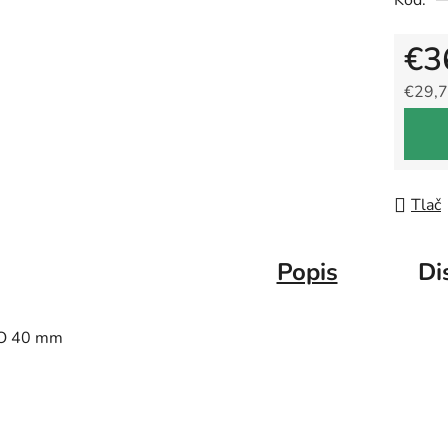
Kód:
€3
€29,7
Jedno
Tlač
Popis
Di
O 40 mm