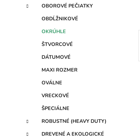
e
t
OBOROVÉ PEČIATKY
e
l
g
OBDĹŽNIKOVÉ
ó
r
OKRÚHLE
i
e
ŠTVORCOVÉ
DÁTUMOVÉ
MAXI ROZMER
OVÁLNE
VRECKOVÉ
ŠPECIÁLNE
ROBUSTNÉ (HEAVY DUTY)
DREVENÉ A EKOLOGICKÉ