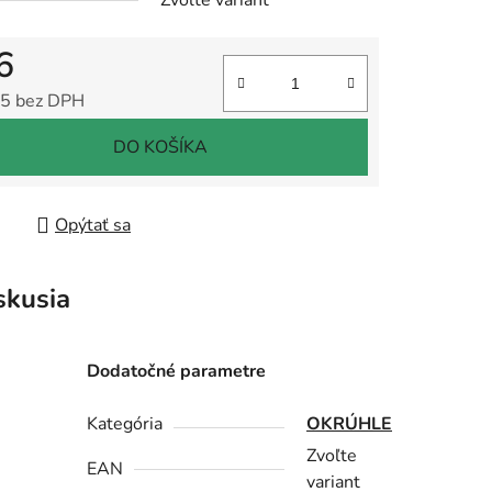
Zvoľte variant
6
5 bez DPH
tková cena:
DO KOŠÍKA
Opýtať sa
skusia
Dodatočné parametre
Kategória
OKRÚHLE
Zvoľte
EAN
variant