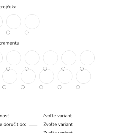
trojčeka
iek.
atramentu
nosť
Zvoľte variant
 doručiť do:
Zvoľte variant