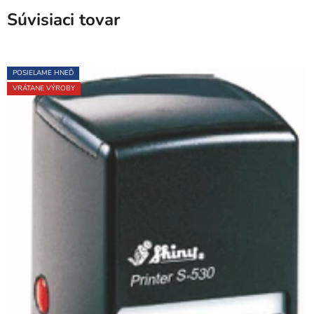
Súvisiaci tovar
POSIELAME HNEĎ
VRÁTANE VÝROBY