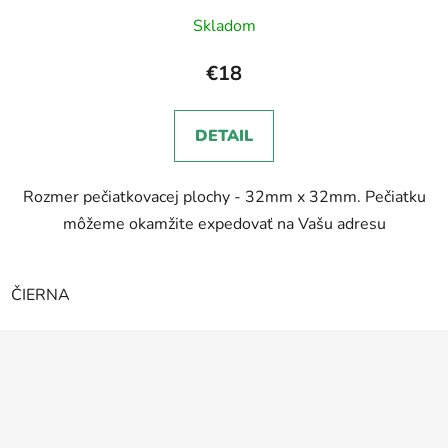
Priemerné
Skladom
hodnotenie
produktu
€18
je
5,0
DETAIL
z
5
Rozmer pečiatkovacej plochy - 32mm x 32mm. Pečiatku
hviezdičiek.
môžeme okamžite expedovať na Vašu adresu
ČIERNA
Z
á
p
ä
t