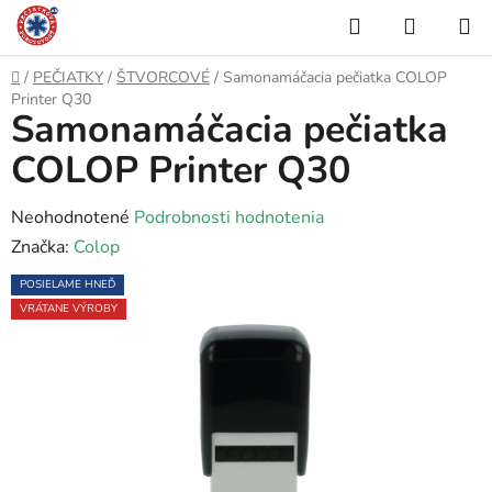
Prejsť
Hľadať
NÁKUP
na
KOŠÍK
obsah
Domov
/
PEČIATKY
/
ŠTVORCOVÉ
/
Samonamáčacia pečiatka COLOP
Printer Q30
Samonamáčacia pečiatka
COLOP Printer Q30
Priemerné
Neohodnotené
Podrobnosti hodnotenia
hodnotenie
Značka:
Colop
produktu
POSIELAME HNEĎ
je
VRÁTANE VÝROBY
0,0
z
5
hviezdičiek.