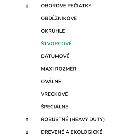
e
t
OBOROVÉ PEČIATKY
e
l
g
OBDĹŽNIKOVÉ
ó
r
OKRÚHLE
i
e
ŠTVORCOVÉ
DÁTUMOVÉ
MAXI ROZMER
OVÁLNE
VRECKOVÉ
ŠPECIÁLNE
ROBUSTNÉ (HEAVY DUTY)
DREVENÉ A EKOLOGICKÉ