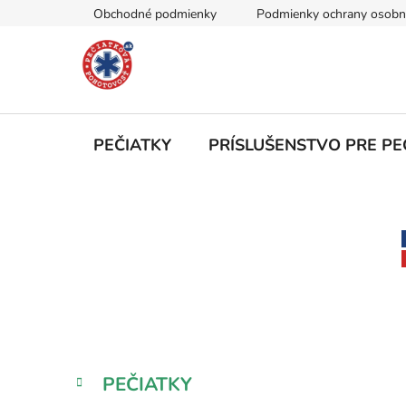
Prejsť
Obchodné podmienky
Podmienky ochrany osobn
na
obsah
PEČIATKY
PRÍSLUŠENSTVO PRE PE
B
o
č
n
ý
p
a
K
Preskočiť
PEČIATKY
n
a
kategórie