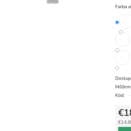
5,0
Farba 
z
5
hviezdič
Dostup
Môžeme
Kód:
€1
€14,8