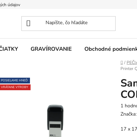
ých údajov
ČIATKY
GRAVÍROVANIE
Obchodné podmien
Domov
/
PEČI
Printer 
Sa
POSIELAME HNEĎ
VRÁTANE VÝROBY
CO
Prieme
1 hodn
hodnot
Značka
produk
17 x 1
je