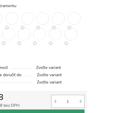
atramentu
iek.
nosť
Zvoľte variant
 doručiť do:
Zvoľte variant
Zvoľte variant
8
8 bez DPH