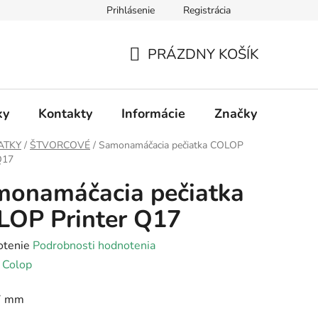
Prihlásenie
Registrácia
PRÁZDNY KOŠÍK
NÁKUPNÝ
KOŠÍK
ky
Kontakty
Informácie
Značky
ATKY
/
ŠTVORCOVÉ
/
Samonamáčacia pečiatka COLOP
Q17
monamáčacia pečiatka
LOP Printer Q17
rné
otenie
Podrobnosti hodnotenia
enie
:
Colop
tu
7 mm