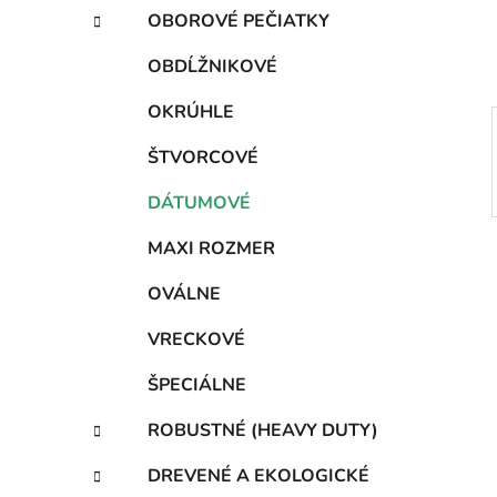
e
t
OBOROVÉ PEČIATKY
e
l
g
OBDĹŽNIKOVÉ
ó
r
OKRÚHLE
i
e
ŠTVORCOVÉ
DÁTUMOVÉ
MAXI ROZMER
OVÁLNE
VRECKOVÉ
ŠPECIÁLNE
ROBUSTNÉ (HEAVY DUTY)
DREVENÉ A EKOLOGICKÉ