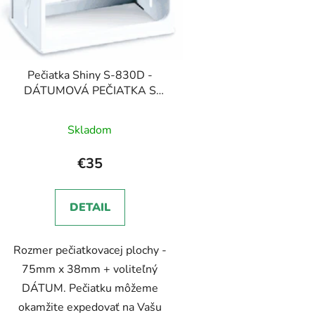
Pečiatka Shiny S-830D -
DÁTUMOVÁ PEČIATKA S
ĽUBOVOĽNÝM TEXTOM
Skladom
€35
DETAIL
Rozmer pečiatkovacej plochy -
75mm x 38mm + voliteľný
DÁTUM. Pečiatku môžeme
okamžite expedovať na Vašu