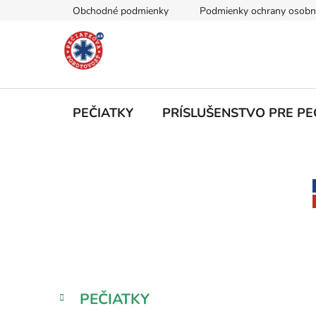
Prejsť
Obchodné podmienky
Podmienky ochrany osobn
na
obsah
PEČIATKY
PRÍSLUŠENSTVO PRE PE
B
o
č
n
ý
p
a
K
Preskočiť
PEČIATKY
n
a
kategórie