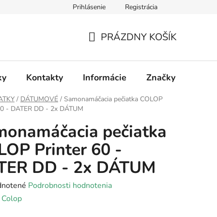
Prihlásenie
Registrácia
PRÁZDNY KOŠÍK
NÁKUPNÝ
KOŠÍK
ky
Kontakty
Informácie
Značky
ATKY
/
DÁTUMOVÉ
/
Samonamáčacia pečiatka COLOP
 60 - DATER DD - 2x DÁTUM
monamáčacia pečiatka
OP Printer 60 -
TER DD - 2x DÁTUM
rné
notené
Podrobnosti hodnotenia
enie
:
Colop
tu