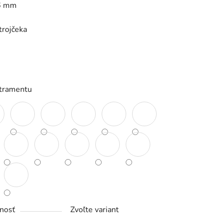
6 mm
trojčeka
iek.
atramentu
nosť
Zvoľte variant