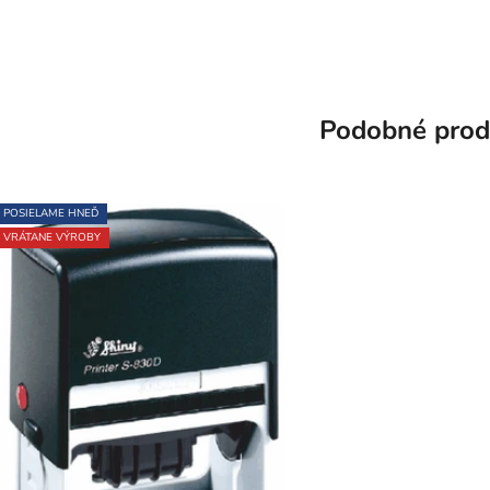
Podobné prod
POSIELAME HNEĎ
VRÁTANE VÝROBY