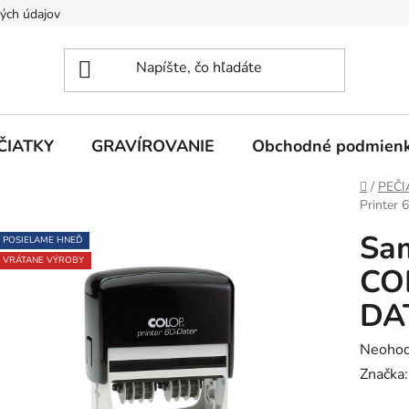
ých údajov
ČIATKY
GRAVÍROVANIE
Obchodné podmien
Domov
/
PEČI
Printer
Sa
POSIELAME HNEĎ
VRÁTANE VÝROBY
COL
DA
Prieme
Neohod
hodnot
Značka
produk