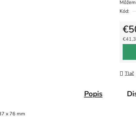
Môžeme
Kód:
€5
€41,3
Jedno
Tlač
Popis
Di
37 x 76 mm