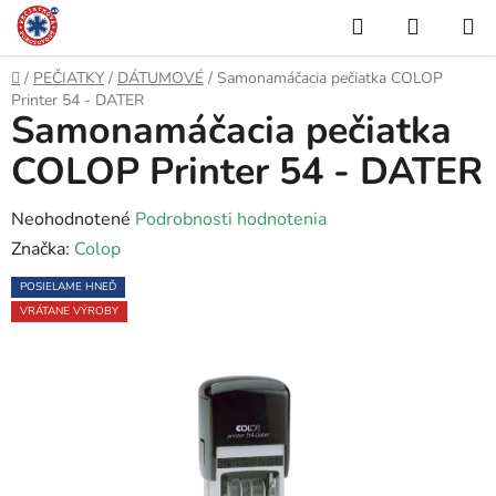
Prejsť
Hľadať
NÁKUP
na
KOŠÍK
obsah
Domov
/
PEČIATKY
/
DÁTUMOVÉ
/
Samonamáčacia pečiatka COLOP
Printer 54 - DATER
Samonamáčacia pečiatka
COLOP Printer 54 - DATER
Priemerné
Neohodnotené
Podrobnosti hodnotenia
hodnotenie
Značka:
Colop
produktu
POSIELAME HNEĎ
je
VRÁTANE VÝROBY
0,0
z
5
hviezdičiek.