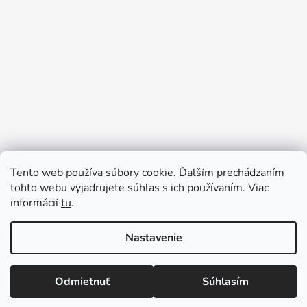
Tento web používa súbory cookie. Ďalším prechádzaním
tohto webu vyjadrujete súhlas s ich používaním. Viac
informácií
tu
.
Nastavenie
★ U NÁS NENÁJDETE ŽIADNE absurdné ALEBO
Vytvoril Shoptet
SKRYTÉ PRÍPLATKY - CENY SÚ KONEČNÉ ★
Copyright 2026
Pečiatková pohotovosť - najlacnejsie
Expedujeme DENNE - ZĽAVY UŽ OD DVOCH KUSOV
Odmietnuť
Súhlasím
pečiatky
. Všetky práva vyhradené.
Upraviť nastavenie
(ZĽAVA JE VIDIEŤ V KOŠÍKU)
cookies