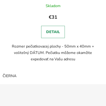
Skladom
€31
DETAIL
Rozmer pečiatkovacej plochy - 50mm x 40mm +
voliteľný DÁTUM. Pečiatku môžeme okamžite
expedovať na Vašu adresu
ČIERNA
Z
á
p
ä