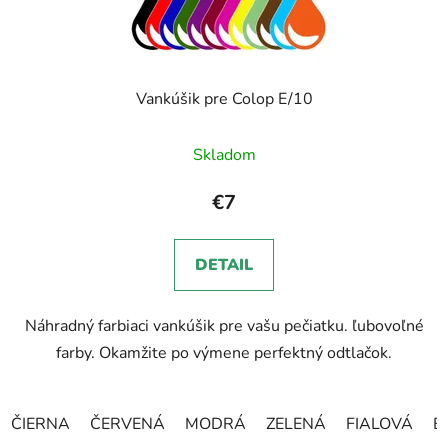
Vankúšik pre Colop E/10
Skladom
€7
DETAIL
Náhradný farbiaci vankúšik pre vašu pečiatku. ľubovoľné
farby. Okamžite po výmene perfektný odtlačok.
ČIERNA
ČERVENÁ
MODRÁ
ZELENÁ
FIALOVÁ
B