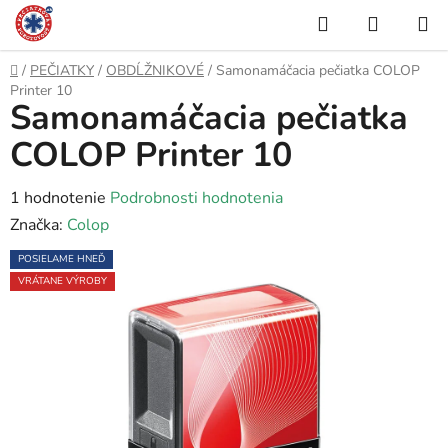
Prejsť
Hľadať
NÁKUP
na
KOŠÍK
obsah
Domov
/
PEČIATKY
/
OBDĹŽNIKOVÉ
/
Samonamáčacia pečiatka COLOP
Printer 10
Samonamáčacia pečiatka
COLOP Printer 10
Priemerné
1 hodnotenie
Podrobnosti hodnotenia
hodnotenie
Značka:
Colop
produktu
POSIELAME HNEĎ
je
VRÁTANE VÝROBY
5,0
z
5
hviezdičiek.