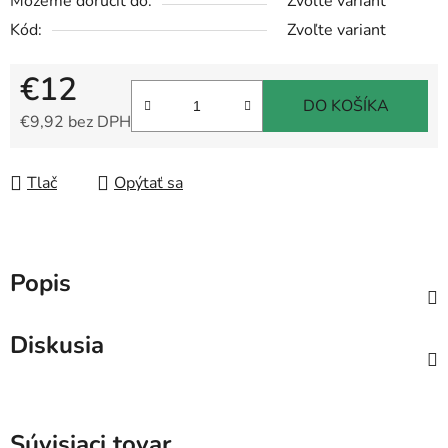
Môžeme doručiť do:
Zvoľte variant
Kód:
Zvoľte variant
€12
DO KOŠÍKA
€9,92 bez DPH
Jednotková cena:
Tlač
Opýtať sa
Popis
Diskusia
Súvisiaci tovar