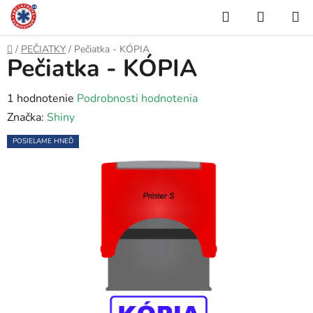
Prejsť
Hľadať
NÁKUP
na
KOŠÍK
obsah
Domov
/
PEČIATKY
/
Pečiatka - KÓPIA
Pečiatka - KÓPIA
Priemerné
1 hodnotenie
Podrobnosti hodnotenia
hodnotenie
Značka:
Shiny
produktu
POSIELAME HNEĎ
je
5,0
z
5
hviezdičiek.