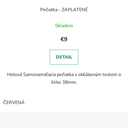
Pečiatka - ZAPLATENÉ
Priemerné
Skladom
hodnotenie
produktu
€9
je
5,0
DETAIL
z
5
Hotová Samonamáčacia pečiatka s obľúbeným textom o
hviezdičiek.
šírke 38mm.
ČERVENÁ
Z
á