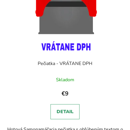
Pečiatka - VRÁTANE DPH
Skladom
€9
DETAIL
Hotová Samonamáčacia pečiatka s obľúbeným textom o