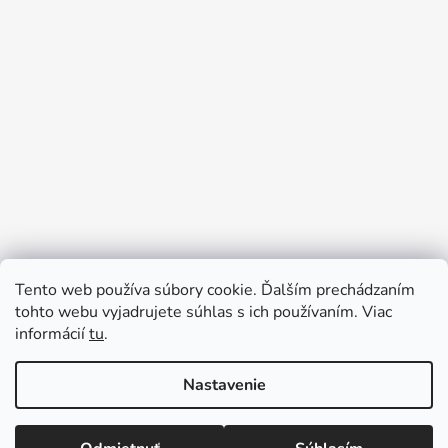
Tento web používa súbory cookie. Ďalším prechádzaním
tohto webu vyjadrujete súhlas s ich používaním. Viac
informácií
tu
.
Nastavenie
★ U NÁS NENÁJDETE ŽIADNE absurdné ALEBO
Vytvoril Shoptet
SKRYTÉ PRÍPLATKY - CENY SÚ KONEČNÉ ★
Copyright 2026
Pečiatková pohotovosť - najlacnejsie
Expedujeme DENNE - ZĽAVY UŽ OD DVOCH KUSOV