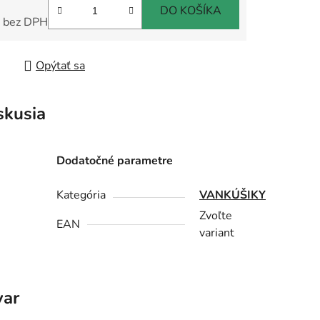
DO KOŠÍKA
 bez DPH
tková cena:
Opýtať sa
skusia
Dodatočné parametre
Kategória
VANKÚŠIKY
Zvoľte
EAN
variant
var