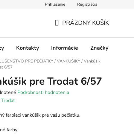
Prihlásenie
Registrácia
PRÁZDNY KOŠÍK
NÁKUPNÝ
KOŠÍK
ky
Kontakty
Informácie
Značky
LUŠENSTVO PRE PEČIATKY
/
VANKÚŠIKY
/
Vankúšik
at 6/57
kúšik pre Trodat 6/57
rné
notené
Podrobnosti hodnotenia
enie
:
Trodat
tu
ý farbiaci vankúšik pre vašu pečiatku.
né farby.