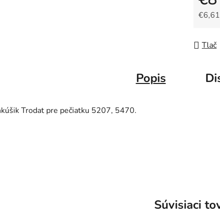
€6,61
Jedno
Tlač
Popis
Di
kúšik Trodat pre pečiatku 5207, 5470.
Súvisiaci to