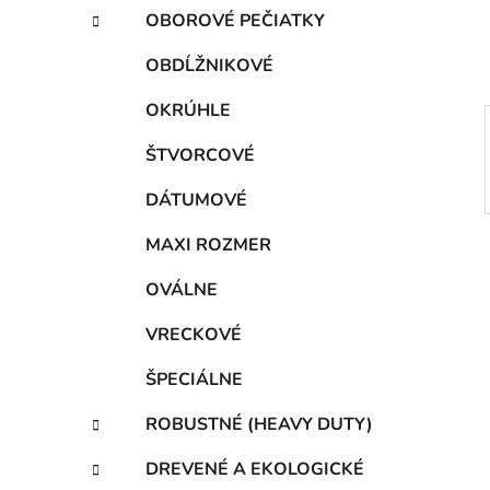
e
t
OBOROVÉ PEČIATKY
e
l
g
OBDĹŽNIKOVÉ
ó
r
OKRÚHLE
i
e
ŠTVORCOVÉ
DÁTUMOVÉ
MAXI ROZMER
OVÁLNE
VRECKOVÉ
ŠPECIÁLNE
ROBUSTNÉ (HEAVY DUTY)
DREVENÉ A EKOLOGICKÉ