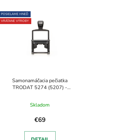
POSIELAME HNEĎ
VRÁTANE VÝROBY
Samonamáčacia pečiatka
TRODAT 5274 (5207) -
60x40mm
Skladom
€69
DETAIL