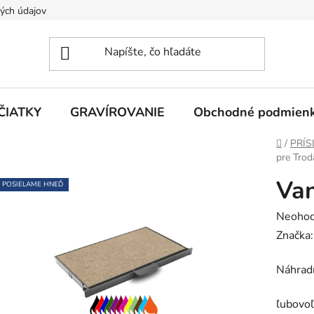
ých údajov
ČIATKY
GRAVÍROVANIE
Obchodné podmien
Domov
/
PRÍS
pre Trod
Van
POSIELAME HNEĎ
Prieme
Neohod
hodnot
Značka
produk
Náhradn
je
0,0
ľubovoľ
z