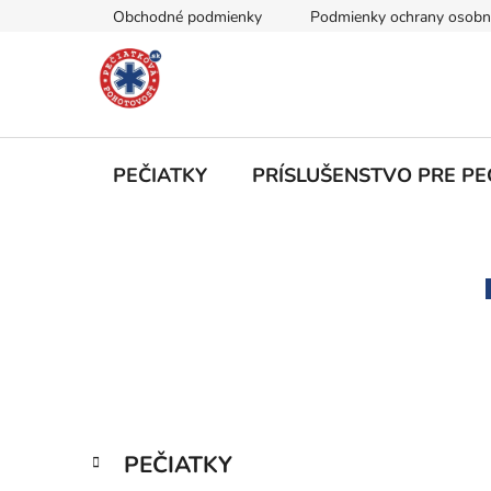
Prejsť
Obchodné podmienky
Podmienky ochrany osobn
na
obsah
PEČIATKY
PRÍSLUŠENSTVO PRE PE
B
o
č
n
ý
p
a
K
Preskočiť
PEČIATKY
n
a
kategórie