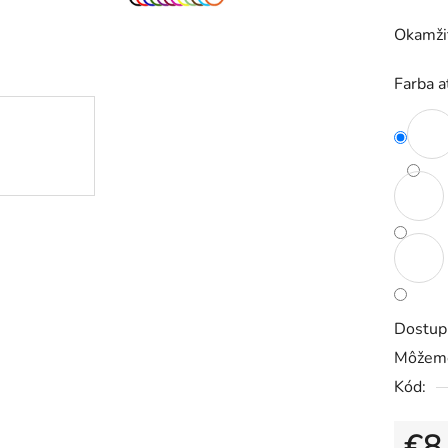
5
Okamžit
hviezdič
Farba 
Dostup
Môžeme
Kód:
€8