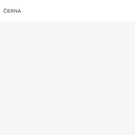
ČIERNA
Z
á
p
ä
t
i
e