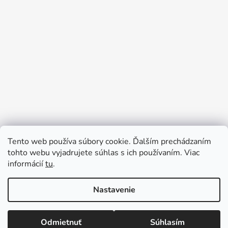
Tento web používa súbory cookie. Ďalším prechádzaním
tohto webu vyjadrujete súhlas s ich používaním. Viac
informácií
tu
.
Nastavenie
★ U NÁS NENÁJDETE ŽIADNE absurdné ALEBO
Vytvoril Shoptet
SKRYTÉ PRÍPLATKY - CENY SÚ KONEČNÉ ★
Copyright 2026
Pečiatková pohotovosť - najlacnejsie
Expedujeme DENNE - ZĽAVY UŽ OD DVOCH KUSOV
Odmietnuť
Súhlasím
pečiatky
. Všetky práva vyhradené.
Upraviť nastavenie