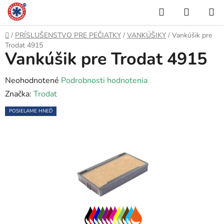
Prejsť
Hľadať
NÁKUP
na
KOŠÍK
obsah
Domov
/
PRÍSLUŠENSTVO PRE PEČIATKY
/
VANKÚŠIKY
/
Vankúšik pre
Trodat 4915
Vankúšik pre Trodat 4915
Priemerné
Neohodnotené
Podrobnosti hodnotenia
hodnotenie
Značka:
Trodat
produktu
POSIELAME HNEĎ
je
0,0
z
5
hviezdičiek.