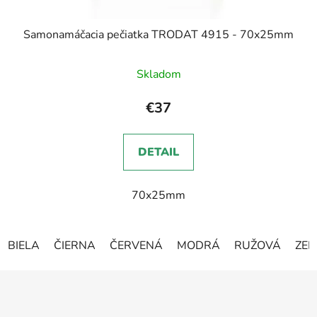
Samonamáčacia pečiatka TRODAT 4915 - 70x25mm
Skladom
€37
DETAIL
70x25mm
BIELA
ČIERNA
ČERVENÁ
MODRÁ
RUŽOVÁ
ZEL
Z
á
p