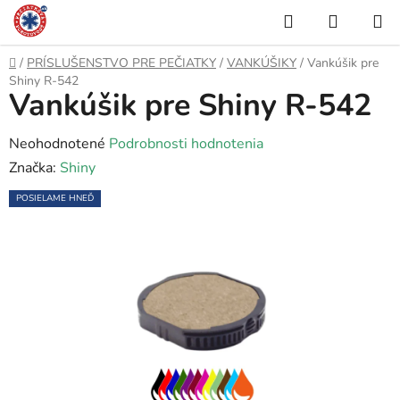
Prejsť
Hľadať
NÁKUP
na
KOŠÍK
obsah
Domov
/
PRÍSLUŠENSTVO PRE PEČIATKY
/
VANKÚŠIKY
/
Vankúšik pre
Shiny R-542
Vankúšik pre Shiny R-542
Priemerné
Neohodnotené
Podrobnosti hodnotenia
hodnotenie
Značka:
Shiny
produktu
POSIELAME HNEĎ
je
0,0
z
5
hviezdičiek.