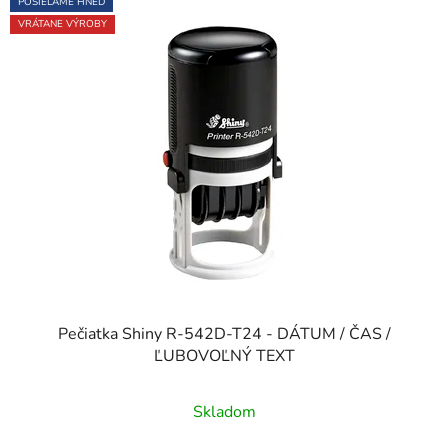
POSIELAME HNEĎ
VRÁTANE VÝROBY
Pečiatka Shiny R-542D-T24 - DÁTUM / ČAS /
ĽUBOVOĽNÝ TEXT
Skladom