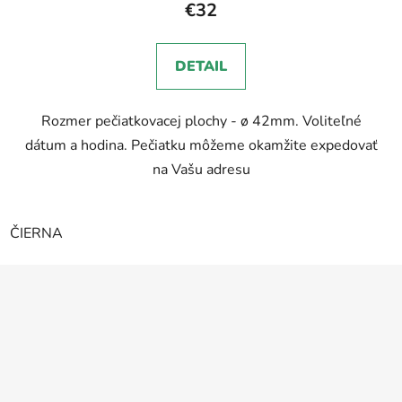
€32
DETAIL
Rozmer pečiatkovacej plochy - ø 42mm. Voliteľné
dátum a hodina. Pečiatku môžeme okamžite expedovať
na Vašu adresu
ČIERNA
Z
á
p
ä
t
i