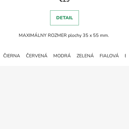
DETAIL
MAXIMÁLNY ROZMER plochy 35 x 55 mm.
ČIERNA
ČERVENÁ
MODRÁ
ZELENÁ
FIALOVÁ
B
Z
á
p
ä
t
i
e