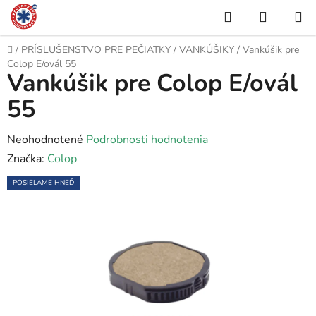
Prejsť
Hľadať
NÁKUP
na
KOŠÍK
obsah
Domov
/
PRÍSLUŠENSTVO PRE PEČIATKY
/
VANKÚŠIKY
/
Vankúšik pre
Colop E/ovál 55
Vankúšik pre Colop E/ovál
55
Priemerné
Neohodnotené
Podrobnosti hodnotenia
hodnotenie
Značka:
Colop
produktu
POSIELAME HNEĎ
je
0,0
z
5
hviezdičiek.