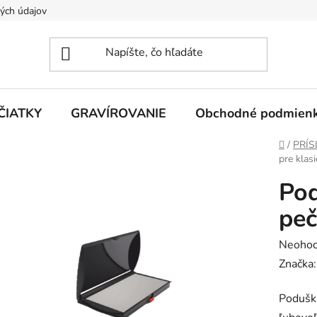
ých údajov
ČIATKY
GRAVÍROVANIE
Obchodné podmien
Domov
/
PRÍS
pre kla
Pod
pe
Prieme
Neohod
hodnot
Značka
produk
Podušk
je