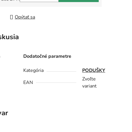
tková cena:
Opýtať sa
skusia
a
Dodatočné parametre
Kategória
PODUŠKY
Zvoľte
EAN
variant
var