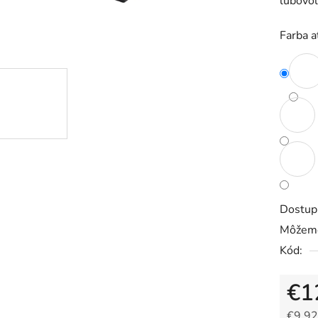
ľubovoľ
0,0
z
Farba 
5
hviezdič
Dostup
Môžeme
Kód:
€1
€9,92