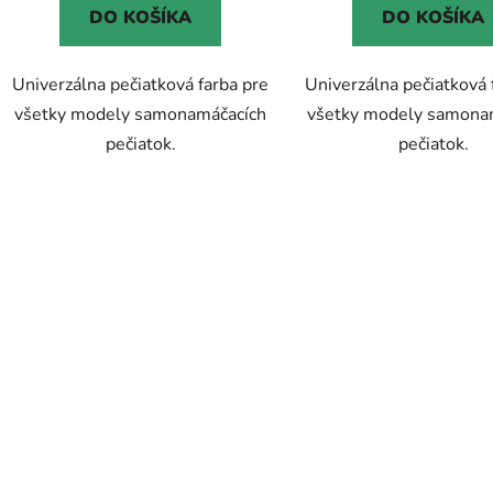
DO KOŠÍKA
DO KOŠÍKA
hviezdičiek.
Univerzálna pečiatková farba pre
Univerzálna pečiatková 
všetky modely samonamáčacích
všetky modely samona
pečiatok.
pečiatok.