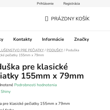
Prihlásenie
Registrácia
PRÁZDNY KOŠÍK
NÁKUPNÝ
KOŠÍK
ky
Kontakty
Informácie
Značky
LUŠENSTVO PRE PEČIATKY
/
PODUŠKY
/
Poduška
sické pečiatky 155mm x 79mm
uška pre klasické
čiatky 155mm x 79mm
rné
notené
Podrobnosti hodnotenia
enie
:
Shiny
tu
a pre klasické pečiatky 155mm x 79mm