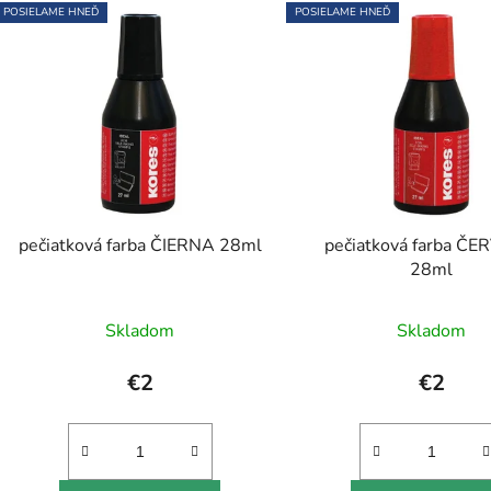
POSIELAME HNEĎ
POSIELAME HNEĎ
pečiatková farba ČIERNA 28ml
pečiatková farba Č
28ml
Priemerné
Skladom
Skladom
hodnotenie
produktu
€2
€2
je
5,0
z
5