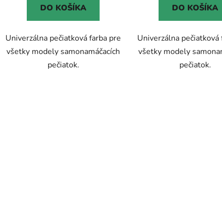
DO KOŠÍKA
DO KOŠÍKA
hviezdičiek.
Univerzálna pečiatková farba pre
Univerzálna pečiatková 
všetky modely samonamáčacích
všetky modely samona
pečiatok.
pečiatok.