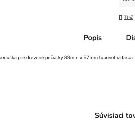
Jedno
Tlač
Popis
Di
poduška pre drevené pečiatky 88mm x 57mm ľubovoľná farba
Súvisiaci to