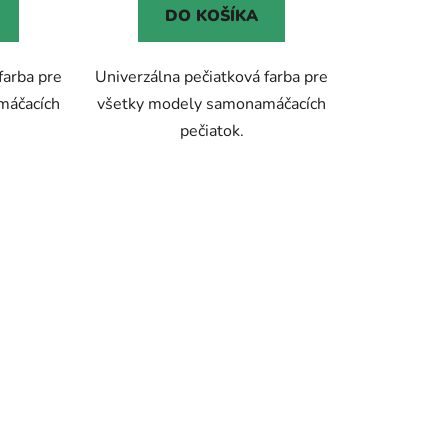
DO KOŠÍKA
farba pre
Univerzálna pečiatková farba pre
máčacích
všetky modely samonamáčacích
pečiatok.