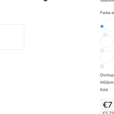
ľubovoľ
0,0
z
Farba 
5
hviezdič
Dostup
Môžeme
Kód:
€7
€5,79