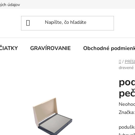
ých údajov
ČIATKY
GRAVÍROVANIE
Obchodné podmien
Domov
/
PRÍS
drevené
pod
pe
Prieme
Neohod
hodnot
Značka
produk
podušk
je