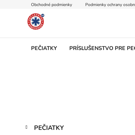
Prejsť
Obchodné podmienky
Podmienky ochrany osobn
na
obsah
PEČIATKY
PRÍSLUŠENSTVO PRE PE
B
o
č
n
ý
p
a
K
Preskočiť
PEČIATKY
n
a
kategórie