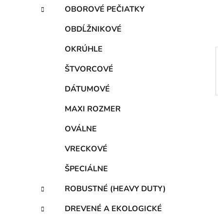
e
t
OBOROVÉ PEČIATKY
e
l
g
OBDĹŽNIKOVÉ
ó
r
OKRÚHLE
i
e
ŠTVORCOVÉ
DÁTUMOVÉ
MAXI ROZMER
OVÁLNE
VRECKOVÉ
ŠPECIÁLNE
ROBUSTNÉ (HEAVY DUTY)
DREVENÉ A EKOLOGICKÉ