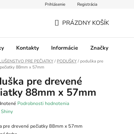
Prihlásenie
Registrácia
PRÁZDNY KOŠÍK
NÁKUPNÝ
KOŠÍK
ky
Kontakty
Informácie
Značky
LUŠENSTVO PRE PEČIATKY
/
PODUŠKY
/
poduška pre
 pečiatky 88mm x 57mm
uška pre drevené
čiatky 88mm x 57mm
rné
notené
Podrobnosti hodnotenia
enie
:
Shiny
tu
a pre drevené pečiatky 88mm x 57mm