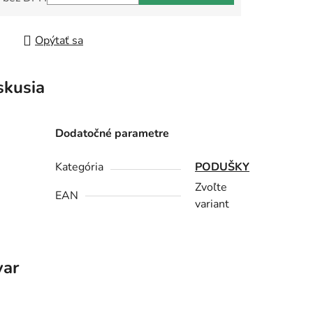
tková cena:
Opýtať sa
skusia
Dodatočné parametre
Kategória
PODUŠKY
Zvoľte
EAN
variant
var