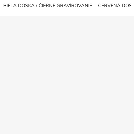
BIELA DOSKA / ČIERNE GRAVÍROVANIE
ČERVENÁ DOSKA
Z
á
p
ä
t
i
e