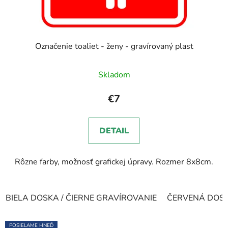
Označenie toaliet - ženy - gravírovaný plast
Priemerné
Skladom
hodnotenie
produktu
€7
je
5,0
DETAIL
z
5
Rôzne farby, možnosť grafickej úpravy. Rozmer 8x8cm.
hviezdičiek.
BIELA DOSKA / ČIERNE GRAVÍROVANIE
ČERVENÁ DOSKA
POSIELAME HNEĎ