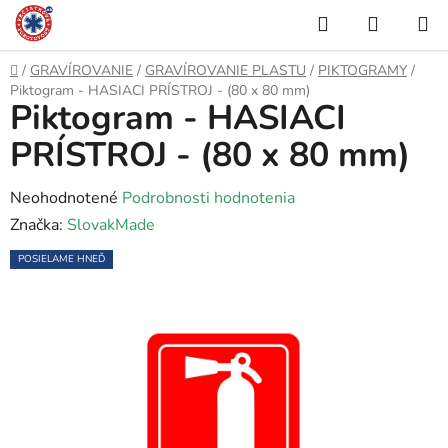
Prejsť
Hľadať
NÁKUP
na
KOŠÍK
obsah
Domov
/
GRAVÍROVANIE
/
GRAVÍROVANIE PLASTU
/
PIKTOGRAMY
/
Piktogram - HASIACI PRÍSTROJ - (80 x 80 mm)
Piktogram - HASIACI
PRÍSTROJ - (80 x 80 mm)
Priemerné
Neohodnotené
Podrobnosti hodnotenia
hodnotenie
Značka:
SlovakMade
produktu
POSIELAME HNEĎ
je
0,0
z
5
hviezdičiek.