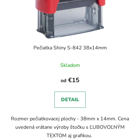
Pečiatka Shiny S-842 38x14mm
Priemerné
Skladom
hodnotenie
produktu
€15
od
je
5,0
DETAIL
z
5
Rozmer pečiatkovacej plochy - 38mm x 14mm. Cena
hviezdičiek.
uvedená vrátane výroby štočku s ĽUBOVOĽNÝM
TEXTOM aj grafikou.