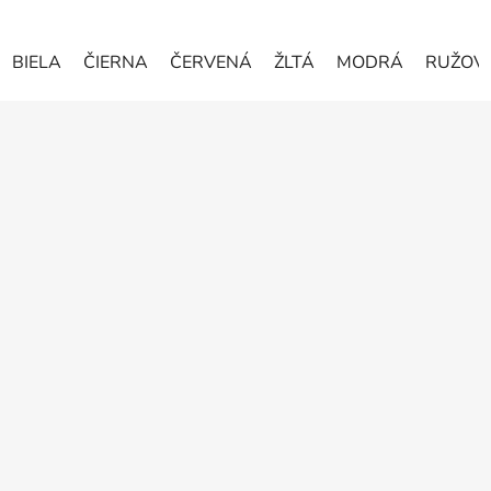
BIELA
ČIERNA
ČERVENÁ
ŽLTÁ
MODRÁ
RUŽOV
Z
á
p
ä
t
i
e