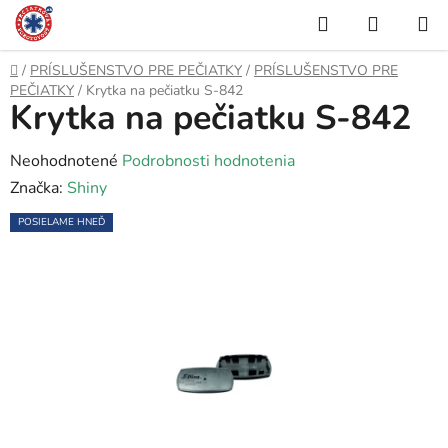
Prejsť
Hľadať
NÁKUP
na
KOŠÍK
obsah
Domov
/
PRÍSLUŠENSTVO PRE PEČIATKY
/
PRÍSLUŠENSTVO PRE
PEČIATKY
/
Krytka na pečiatku S-842
Krytka na pečiatku S-842
Priemerné
Neohodnotené
Podrobnosti hodnotenia
hodnotenie
Značka:
Shiny
produktu
POSIELAME HNEĎ
je
0,0
z
5
hviezdičiek.