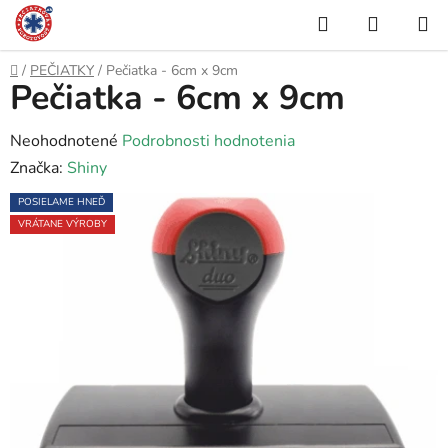
Prejsť
Hľadať
NÁKUP
na
KOŠÍK
obsah
Domov
/
PEČIATKY
/
Pečiatka - 6cm x 9cm
Pečiatka - 6cm x 9cm
Priemerné
Neohodnotené
Podrobnosti hodnotenia
hodnotenie
Značka:
Shiny
produktu
POSIELAME HNEĎ
je
VRÁTANE VÝROBY
0,0
z
5
hviezdičiek.