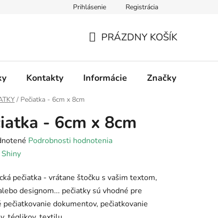
Prihlásenie
Registrácia
PRÁZDNY KOŠÍK
NÁKUPNÝ
KOŠÍK
ky
Kontakty
Informácie
Značky
ATKY
/
Pečiatka - 6cm x 8cm
iatka - 6cm x 8cm
rné
notené
Podrobnosti hodnotenia
enie
:
Shiny
tu
cká pečiatka - vrátane štočku s vašim textom,
lebo designom... pečiatky sú vhodné pre
é pečiatkovanie dokumentov, pečiatkovanie
, téglikov, textilu, ...