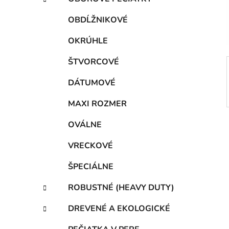
e
l
g
OBDĹŽNIKOVÉ
ó
r
OKRÚHLE
i
e
ŠTVORCOVÉ
DÁTUMOVÉ
MAXI ROZMER
OVÁLNE
VRECKOVÉ
ŠPECIÁLNE
ROBUSTNÉ (HEAVY DUTY)
DREVENÉ A EKOLOGICKÉ