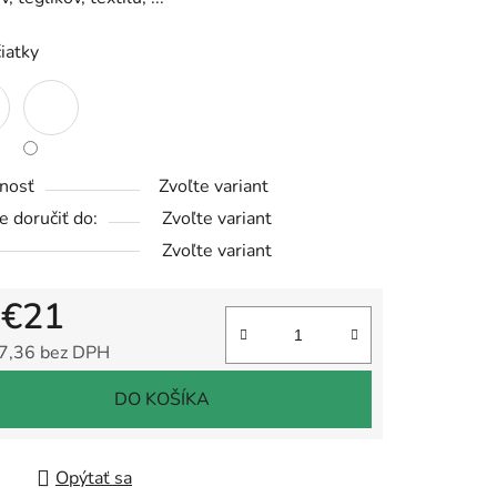
iek.
iatky
nosť
Zvoľte variant
 doručiť do:
Zvoľte variant
Zvoľte variant
d
€21
7,36
bez DPH
tková cena:
DO KOŠÍKA
Opýtať sa