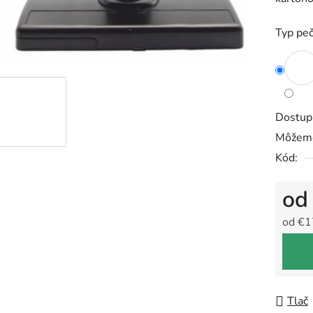
5
hviezdič
Typ peč
Dostup
Môžeme
Kód:
o
od
€1
Jedno
Tlač