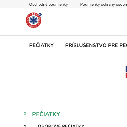
Prejsť
Obchodné podmienky
Podmienky ochrany osobn
na
obsah
PEČIATKY
PRÍSLUŠENSTVO PRE PE
B
o
č
n
ý
p
a
K
Preskočiť
PEČIATKY
n
a
kategórie
e
t
OBOROVÉ PEČIATKY