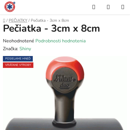
Prejsť
Hľadať
NÁKUP
na
KOŠÍK
obsah
Domov
/
PEČIATKY
/
Pečiatka - 3cm x 8cm
Pečiatka - 3cm x 8cm
Priemerné
Neohodnotené
Podrobnosti hodnotenia
hodnotenie
Značka:
Shiny
produktu
POSIELAME HNEĎ
je
VRÁTANE VÝROBY
0,0
z
5
hviezdičiek.