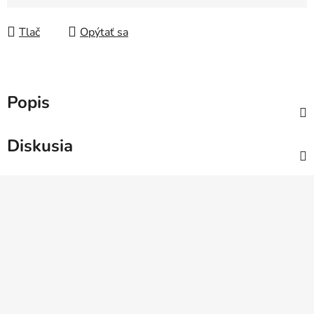
Jednotková cena:
Tlač
Opýtať sa
Popis
Diskusia
Z
á
p
ä
t
i
e