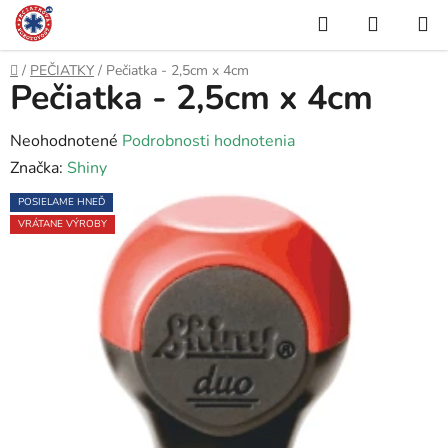
Prejsť
Hľadať
NÁKUP
na
KOŠÍK
obsah
Domov
/
PEČIATKY
/
Pečiatka - 2,5cm x 4cm
Pečiatka - 2,5cm x 4cm
Priemerné
Neohodnotené
Podrobnosti hodnotenia
hodnotenie
Značka:
Shiny
produktu
POSIELAME HNEĎ
je
VRÁTANE VÝROBY
0,0
z
5
hviezdičiek.