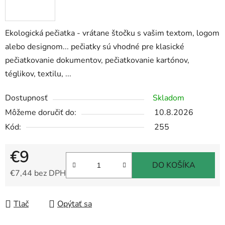
Ekologická pečiatka - vrátane štočku s vašim textom, logom
alebo designom... pečiatky sú vhodné pre klasické
pečiatkovanie dokumentov, pečiatkovanie kartónov,
téglikov, textilu, ...
Dostupnosť
Skladom
Môžeme doručiť do:
10.8.2026
Kód:
255
€9
DO KOŠÍKA
€7,44 bez DPH
Jednotková cena:
Tlač
Opýtať sa