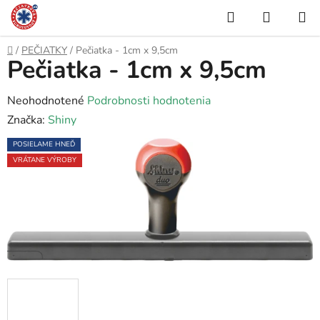
Prejsť
Hľadať
NÁKUP
na
KOŠÍK
obsah
Domov
/
PEČIATKY
/
Pečiatka - 1cm x 9,5cm
Pečiatka - 1cm x 9,5cm
Priemerné
Neohodnotené
Podrobnosti hodnotenia
hodnotenie
Značka:
Shiny
produktu
POSIELAME HNEĎ
je
VRÁTANE VÝROBY
0,0
z
5
hviezdičiek.