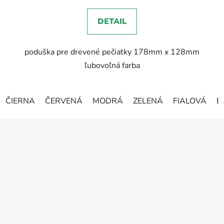
5,0
DETAIL
z
5
poduška pre drevené pečiatky 178mm x 128mm
hviezdičiek.
ľubovoľná farba
ČIERNA
ČERVENÁ
MODRÁ
ZELENÁ
FIALOVÁ
B
Z
á
p
ä
t
i
e