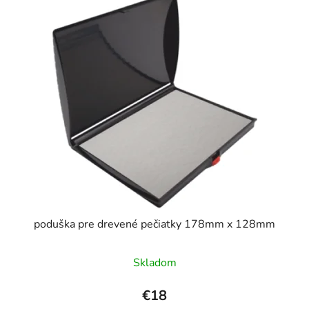
poduška pre drevené pečiatky 178mm x 128mm
Priemerné
Skladom
hodnotenie
produktu
€18
je