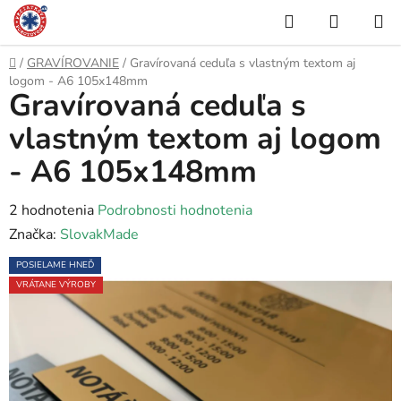
Prejsť
Hľadať
NÁKUP
na
KOŠÍK
obsah
Domov
/
GRAVÍROVANIE
/
Gravírovaná ceduľa s vlastným textom aj
logom - A6 105x148mm
Gravírovaná ceduľa s
vlastným textom aj logom
- A6 105x148mm
Priemerné
2 hodnotenia
Podrobnosti hodnotenia
hodnotenie
Značka:
SlovakMade
produktu
POSIELAME HNEĎ
je
VRÁTANE VÝROBY
5,0
z
5
hviezdičiek.