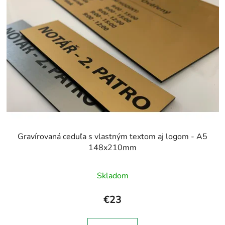
Gravírovaná ceduľa s vlastným textom aj logom - A5
148x210mm
Priemerné
Skladom
hodnotenie
produktu
€23
je
5,0