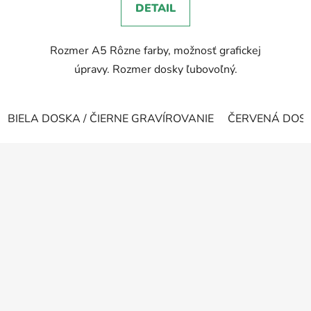
DETAIL
z
5
Rozmer A5 Rôzne farby, možnosť grafickej
hviezdičiek.
úpravy. Rozmer dosky ľubovoľný.
BIELA DOSKA / ČIERNE GRAVÍROVANIE
ČERVENÁ DOSKA
Z
á
p
ä
t
i
e