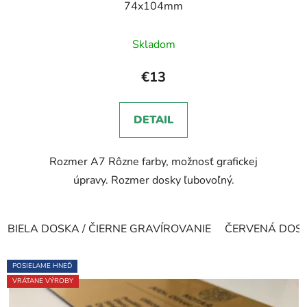
74x104mm
Priemerné
Skladom
hodnotenie
produktu
€13
je
5,0
DETAIL
z
5
Rozmer A7 Rôzne farby, možnosť grafickej
hviezdičiek.
úpravy. Rozmer dosky ľubovoľný.
BIELA DOSKA / ČIERNE GRAVÍROVANIE
ČERVENÁ DOSKA
POSIELAME HNEĎ
VRÁTANE VÝROBY