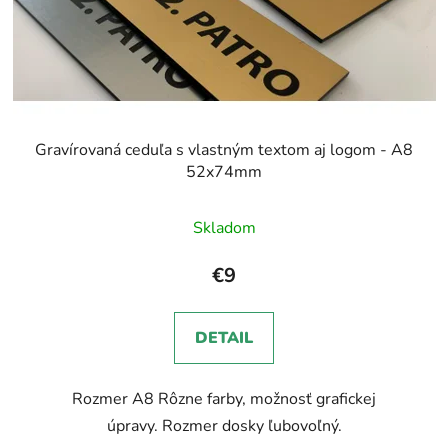
Gravírovaná ceduľa s vlastným textom aj logom - A8
52x74mm
Priemerné
Skladom
hodnotenie
produktu
€9
je
5,0
DETAIL
z
5
Rozmer A8 Rôzne farby, možnosť grafickej
hviezdičiek.
úpravy. Rozmer dosky ľubovoľný.